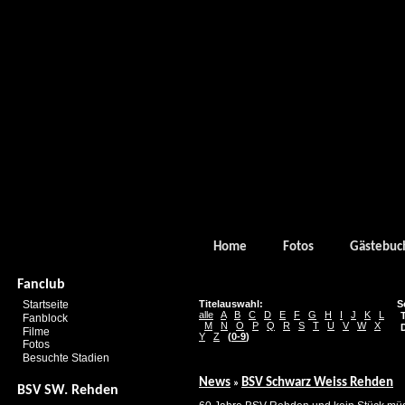
Home
Fotos
Gästebuc
Fanclub
Startseite
Titelauswahl:
S
alle
A
B
C
D
E
F
G
H
I
J
K
L
T
Fanblock
M
N
O
P
Q
R
S
T
U
V
W
X
D
Filme
Y
Z
(
0-9
)
Fotos
Besuchte Stadien
News
BSV Schwarz Weiss Rehden
»
BSV SW. Rehden