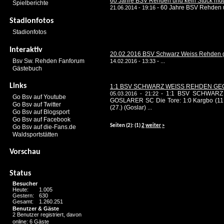
60 Jahre BSV Rehden und kein Stück müd
Spielberichte
-
60 Jahre BSV Rehden un
21.06.2014 - 19:16
Stadionfotos
Stadionfotos
Interaktiv
20.02.2016 BSV Schwarz Weiss Rehden 
Bsv Sw. Rehden Fanforum
-
...
14.02.2016 - 13:33
Gästebuch
Links
1:1 BSV SCHWARZ WEISS REHDEN G
-
1:1 BSV SCHWAR
05.03.2016 - 21:22
Go Bsv auf Youtube
GOSLARER SC Die Tore: 1:0 Kargbo (11.
Go Bsv auf Twitter
(27.) (Goslar) ...
Go Bsv auf Blogsport
Go Bsv auf Facebook
Seiten
(2):
(1)
2
weiter
>
Go Bsv auf die-Fans.de
Waldsportstätten
Vorschau
Status
Besucher
Heute:
1.005
Gestern:
630
Gesamt:
1.260.251
Benutzer & Gäste
2 Benutzer registriert, davon
online: 6 Gäste