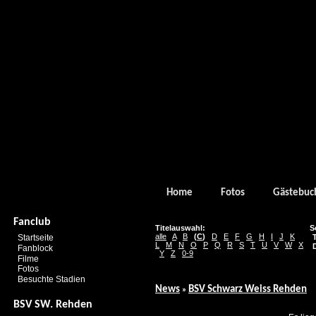
Home
Fotos
Gästebuc
Fanclub
Titelauswahl:
S
alle
A
B
(
C
)
D
E
F
G
H
I
J
K
Startseite
T
L
M
N
O
P
Q
R
S
T
U
V
W
X
D
Fanblock
Y
Z
0-9
Filme
Fotos
Besuchte Stadien
News
BSV Schwarz Weiss Rehden
»
BSV SW. Rehden