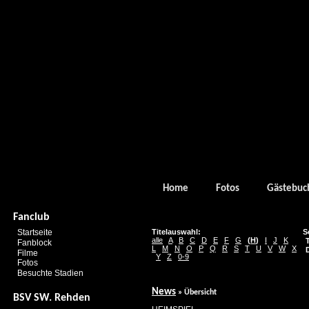
Home
Fotos
Gästebuc
Fanclub
Startseite
Titelauswahl:
S
alle
A
B
C
D
E
F
G
(
H
)
I
J
K
T
Fanblock
L
M
N
O
P
Q
R
S
T
U
V
W
X
D
Filme
Y
Z
0-9
Fotos
Besuchte Stadien
News
» Übersicht
BSV SW. Rehden