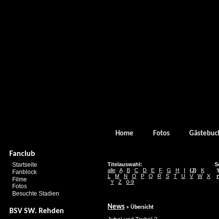
Home
Fotos
Gästebuc
Fanclub
Startseite
Titelauswahl:
S
alle
A
B
C
D
E
F
G
H
I
(
J
)
K
T
Fanblock
L
M
N
O
P
Q
R
S
T
U
V
W
X
D
Filme
Y
Z
0-9
Fotos
Besuchte Stadien
News
» Übersicht
BSV SW. Rehden