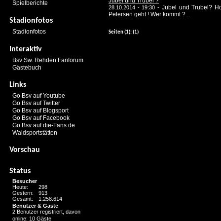
Jubel und Trubel ?
Spielberichte
-
Jubel und Trubel? H
28.10.2014 - 19:30
Petersen geht ! Wer kommt ?...
Stadionfotos
Stadionfotos
Seiten
(1):
(1)
Interaktiv
Bsv Sw. Rehden Fanforum
Gästebuch
Links
Go Bsv auf Youtube
Go Bsv auf Twitter
Go Bsv auf Blogsport
Go Bsv auf Facebook
Go Bsv auf die-Fans.de
Waldsportstätten
Vorschau
Status
Besucher
Heute:
298
Gestern:
913
Gesamt:
1.258.614
Benutzer & Gäste
2 Benutzer registriert, davon
online: 10 Gäste