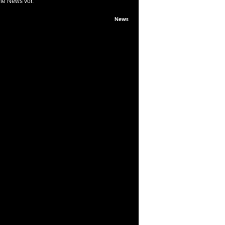
ine News vor.
News