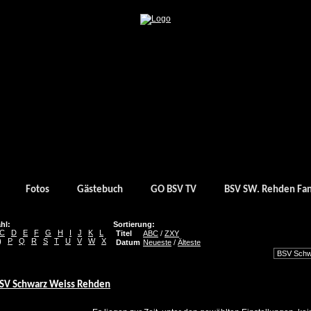
Fotos
Gästebuch
GO BSV TV
BSV SW. Rehden Fa
hl:
Sortierung:
C
D
E
F
G
H
I
J
K
L
Titel
ABC
/
ZXY
)
P
Q
R
S
T
U
V
W
X
Datum
Neueste
/
Älteste
SV Schwarz Weiss Rehden