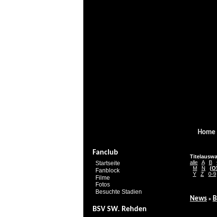
Home
Fanclub
Titelauswa
alle
A
B
Startseite
M
N
(
O
Fanblock
Y
Z
0-9
Filme
Fotos
Besuchte Stadien
News
B
»
BSV SW. Rehden