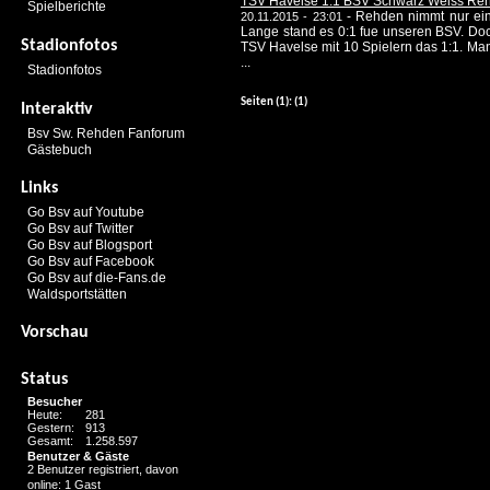
TSV Havelse 1:1 BSV Schwarz Weiss Re
Spielberichte
-
Rehden nimmt nur ein
20.11.2015 - 23:01
Lange stand es 0:1 fue unseren BSV. Doc
Stadionfotos
TSV Havelse mit 10 Spielern das 1:1. Man
...
Stadionfotos
Seiten
(1):
(1)
Interaktiv
Bsv Sw. Rehden Fanforum
Gästebuch
Links
Go Bsv auf Youtube
Go Bsv auf Twitter
Go Bsv auf Blogsport
Go Bsv auf Facebook
Go Bsv auf die-Fans.de
Waldsportstätten
Vorschau
Status
Besucher
Heute:
281
Gestern:
913
Gesamt:
1.258.597
Benutzer & Gäste
2 Benutzer registriert, davon
online: 1 Gast