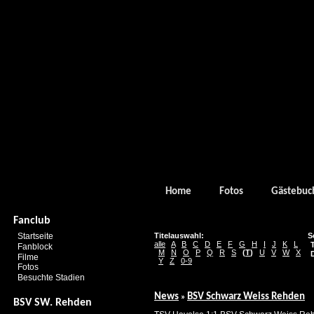
Home
Fotos
Gästebuc
Fanclub
Startseite
Titelauswahl:
S
alle
A
B
C
D
E
F
G
H
I
J
K
L
T
Fanblock
M
N
O
P
Q
R
S
(
T
)
U
V
W
X
D
Filme
Y
Z
0-9
Fotos
Besuchte Stadien
News
BSV Schwarz Weiss Rehden
»
BSV SW. Rehden